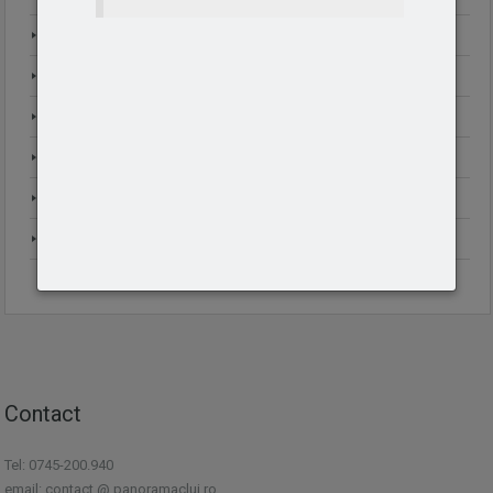
Investitii
Locatie
Oferte Speciale
Preturi
Proiecte
Servicii
Contact
Tel: 0745-200.940
email: contact @ panoramacluj.ro