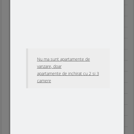
Apartament nr 7
Apartament nr 8
Apartament nr 9
Apartamente etaj III
Apartament nr 11
Nu ma sunt apartamente de
vanzare, doar
Apartament nr 12
apartamente de inchirat cu 2 si 3
Apartamente etaj IV
camere
Apartament nr 13
Apartament nr 14
Apartamente parter
Apartament nr 1
Apartament nr.2