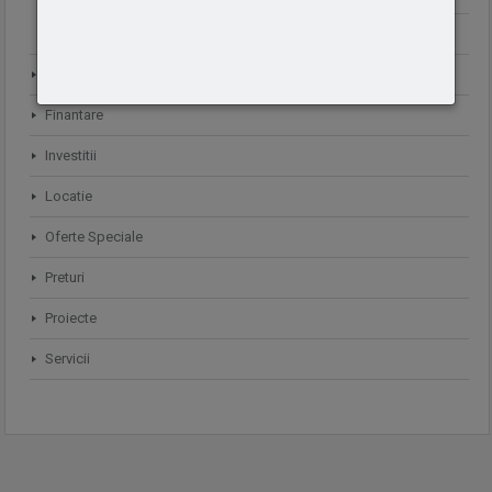
Apartament nr.3
Contact
Finantare
Investitii
Locatie
Oferte Speciale
Preturi
Proiecte
Servicii