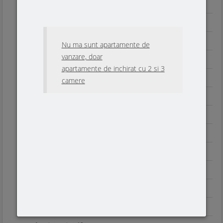
Apartamente 3 camere
Apartamente etaj I
Apartament nr 4
Nu ma sunt apartamente de
vanzare, doar
Apartament nr 5
apartamente de inchirat cu 2 si 3
Apartament nr 6
camere
Apartamente etaj II
Apartament nr 10
Apartament nr 7
Apartament nr 8
Apartament nr 9
Apartamente etaj III
Apartament nr 11